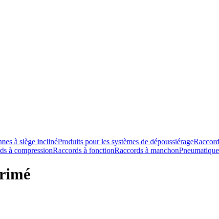
nes à siège incliné
Produits pour les systèmes de dépoussiérage
Raccord
ds à compression
Raccords à fonction
Raccords à manchon
Pneumatique
primé