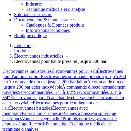
Industrie
Technique médicale et d'analyse
Solutions sur mesure
Documentation & Connaissances
Catalogues & Données produits
Informations techniques
Boutique en ligne
Industrie
»
Produits
»
Électrovannes industrielles
»
Électrovannes pour haute pression jusqu'à 200 bar
Électrovannes industrielles
Électrovannes pour l'eau
Électrovannes
pour l'automatisation
Électrovannes pour haute pression jusqu'à 200
bar
À commande directe jusqu'à 200 bar laiton
À commande directe
jusqu'à 200 bar acier inoxydable
À commande directe normalement
ouvertes
Servocommandées 1/4" à 1/2"
Servocommandées 3/8" à
3/4"
Électrovannes pour l'eau chaude et la vapeur
Électrovannes en
acier inoxydable
Électrovannes pour le traitement de
l'air
Électrovannes bistables
Électrovannes avec
membrane
Fabrication sur mesure
Vannes à boisseau sphérique
électriques
Vannes à siège incliné
Produits pour les systèmes de
dépoussiérage
Raccords
Pneumatique
Technique médicale et
technique d'analyse